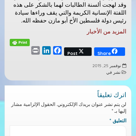
وقد لهجت ألسنة الطالبات لهما بالشكر على هذه
اللفتة الإنسانية الكريمة والتي يقف وراءها سيادة
رئيس دولة فلسطين الأخ أبو مازن حفظه الله.
المزيد من الأخبار
P
L
F
Post
Share
r
i
a
نوفمبر 25, 2015
i
n
c
نشر في
n
k
e
t
e
b
اترك تعليقاً
d
o
I
o
لن يتم نشر عنوان بريدك الإلكتروني.
الحقول الإلزامية مشار
n
k
إليها بـ
*
التعليق
*